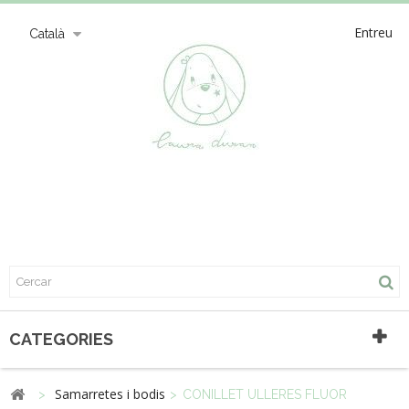
Entreu
Català
CATEGORIES
Samarretes i bodis
>
>
CONILLET ULLERES FLUOR