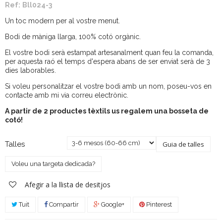
Ref:
Bll024-3
Un toc modern per al vostre menut.
Bodi de màniga llarga, 100% cotó orgànic.
El vostre bodi serà estampat artesanalment quan feu la comanda,
per aquesta raó el temps d'espera abans de ser enviat serà de 3
dies laborables.
Si voleu personalitzar el vostre bodi amb un nom, poseu-vos en
contacte amb mi via correu electrònic.
A partir de 2 productes tèxtils us regalem una bosseta de
cotó!
Talles
Guia de talles
Voleu una targeta dedicada?
Afegir a la llista de desitjos
Tuit
Compartir
Google+
Pinterest