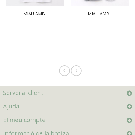
MIAU AMB...
MIAU AMB...
Servei al client
Ajuda
El meu compte
Informació de la botiga