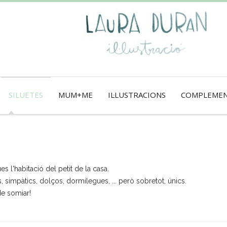
SILUETES
MUM+ME
IL·LUSTRACIONS
COMPLEME
es l'habitació del petit de la casa.
 simpàtics, dolços, dormilegues, ... però sobretot, únics.
de somiar!