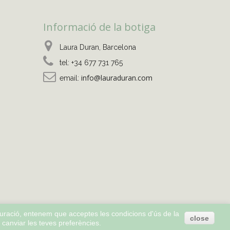
Informació de la botiga
Laura Duran, Barcelona
tel:
+34 677 731 765
info@lauraduran.com
email:
guració, entenem que acceptes les condicions d'ús de la
close
 canviar les teves preferències.