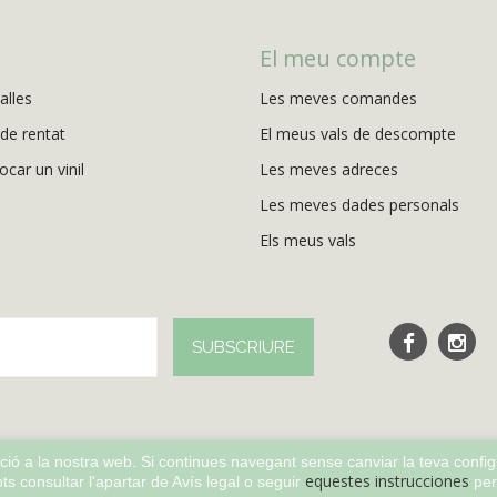
El meu compte
alles
Les meves comandes
de rentat
El meus vals de descompte
ocar un vinil
Les meves adreces
Les meves dades personals
Els meus vals
SUBSCRIURE
ció a la nostra web. Si continues navegant sense canviar la teva confi
equestes instrucciones
s consultar l'apartar de Avís legal o seguir
per