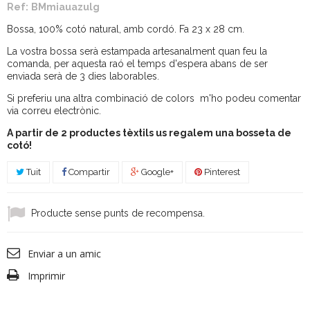
Ref:
BMmiauazulg
Bossa, 100% cotó natural, amb cordó. Fa 23 x 28 cm.
La vostra bossa serà estampada artesanalment quan feu la
comanda, per aquesta raó el temps d'espera abans de ser
enviada serà de 3 dies laborables.
Si preferiu una altra combinació de colors m'ho podeu comentar
via correu electrònic.
A partir de 2 productes tèxtils us regalem una bosseta de
cotó!
Tuit
Compartir
Google+
Pinterest
Producte sense punts de recompensa.
Enviar a un amic
Imprimir