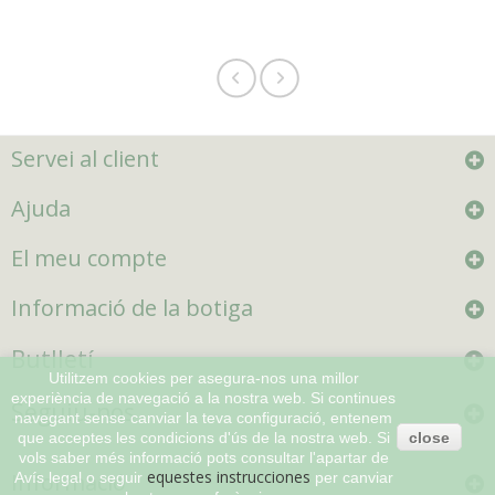
Servei al client
Ajuda
El meu compte
Informació de la botiga
Butlletí
Utilitzem cookies per asegura-nos una millor
experiència de navegació a la nostra web. Si continues
Seguiu-nos
navegant sense canviar la teva configuració, entenem
que acceptes les condicions d'ús de la nostra web. Si
close
vols saber més informació pots consultar l'apartar de
equestes instrucciones
Informació
Avís legal o seguir
per canviar