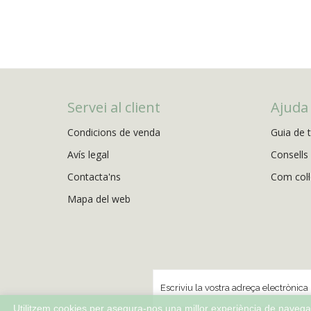
Servei al client
Ajuda
Condicions de venda
Guia de t
Avís legal
Consells 
Contacta'ns
Com col·l
Mapa del web
Utilitzem cookies per asegura-nos una millor experiència de navega