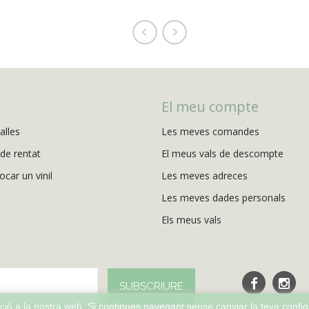
El meu compte
alles
Les meves comandes
de rentat
El meus vals de descompte
ocar un vinil
Les meves adreces
Les meves dades personals
Els meus vals
SUBSCRIURE
ció a la nostra web. Si continues navegant sense canviar la teva confi