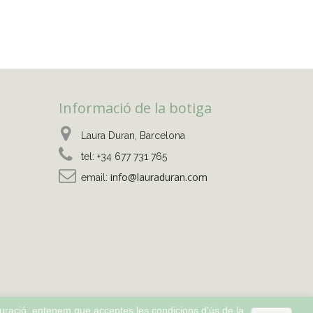
Informació de la botiga
Laura Duran, Barcelona
tel:
+34 677 731 765
info@lauraduran.com
email:
guració, entenem que acceptes les condicions d'ús de la