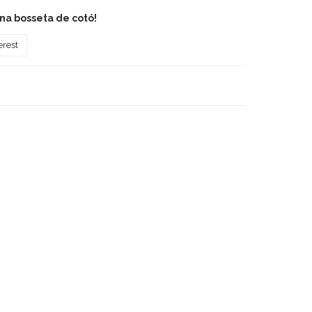
una bosseta de cotó!
erest