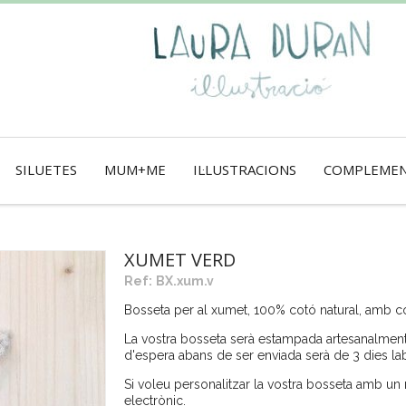
SILUETES
MUM+ME
IL·LUSTRACIONS
COMPLEME
XUMET VERD
Ref:
BX.xum.v
Bosseta per al xumet, 100% cotó natural, amb co
La vostra bosseta serà estampada artesanalment
d'espera abans de ser enviada serà de 3 dies la
Si voleu personalitzar la vostra bosseta amb u
electrònic.