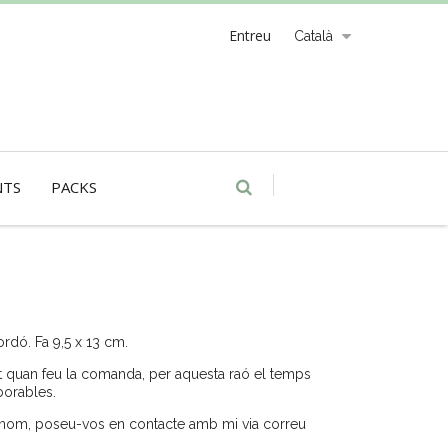
Entreu
Català
NTS
PACKS
rdó. Fa 9,5 x 13 cm.
 quan feu la comanda, per aquesta raó el temps
borables.
n nom, poseu-vos en contacte amb mi via correu