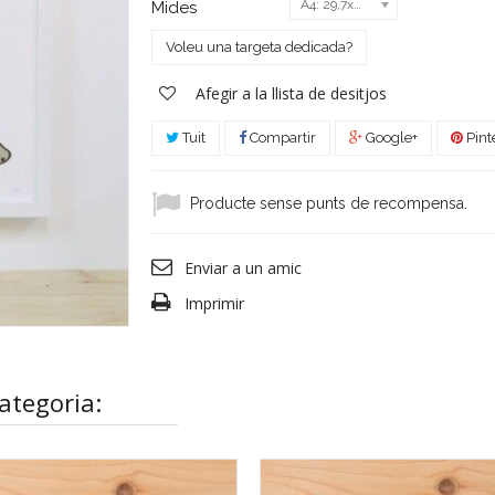
A4: 29,7x21
Mides
Voleu una targeta dedicada?
Afegir a la llista de desitjos
Tuit
Compartir
Google+
Pint
Producte sense punts de recompensa.
Enviar a un amic
Imprimir
ategoria: