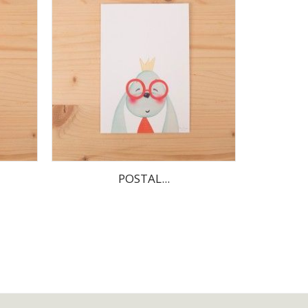
POSTAL...
P