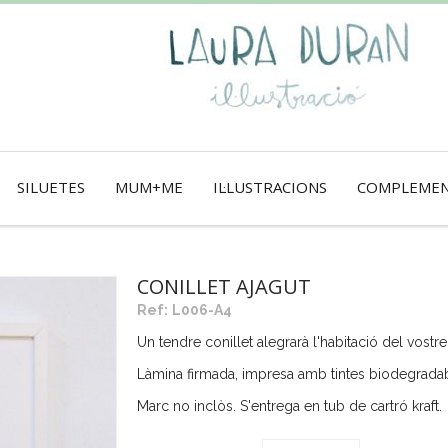
SILUETES
MUM+ME
IL·LUSTRACIONS
COMPLEME
CONILLET AJAGUT
Ref:
L006-A4
Un tendre conillet alegrarà l'habitació del vostr
Làmina firmada, impresa amb tintes biodegradabl
Marc no inclòs. S'entrega en tub de cartró kraft.